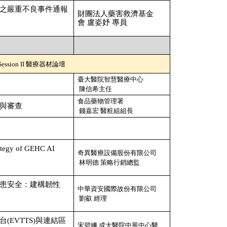
之嚴重不良事件通報
財團法人藥害救濟基金
會
盧姿妤
專員
Session II
醫療器材論壇
臺大醫院智慧醫療中心
陳信希主任
食品藥物管理署
與審查
錢嘉宏
醫粧組組長
ategy of GEHC AI
奇異醫療設備股份有限公司
林明德
策略行銷總監
患安全：建構韌性
中華資安國際故份有限公司
劉叡
經理
台
(EVTTS)
與連結區
宋碧姍
成大醫院中風中心醫