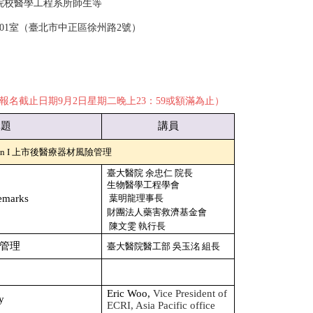
院校醫學工程系所師生等
01室（臺北市中正區徐州路2號）
報名截止日期
9
月
2
日星期二晚上
23
：
59
或額滿為止
）
講題
講員
n I
上市後醫療器材風險管理
臺大醫院
余忠仁
院長
生物醫學工程學會
emarks
葉明龍理事長
財團法人藥害救濟基金會
陳文雯
執行長
管理
臺大醫院醫工部
吳玉洺
組長
Eric Woo,
Vice President of
y
ECRI, Asia Pacific office