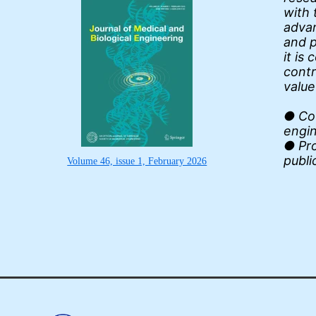
with 
advan
and p
it is
contr
value
● Cov
engi
● Pro
publi
Volume 46, issue 1, February 2026