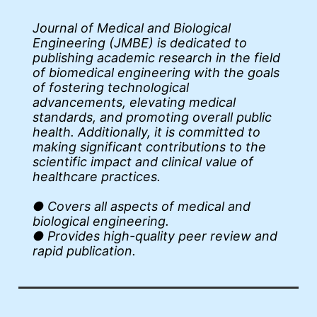
Journal of Medical and Biological
Engineering (JMBE) is dedicated to
publishing academic research in the field
of biomedical engineering with the goals
of fostering technological
advancements, elevating medical
standards, and promoting overall public
health. Additionally, it is committed to
making significant contributions to the
scientific impact and clinical value of
healthcare practices.
● Covers all aspects of medical and
biological engineering.
● Provides high-quality peer review and
rapid publication.