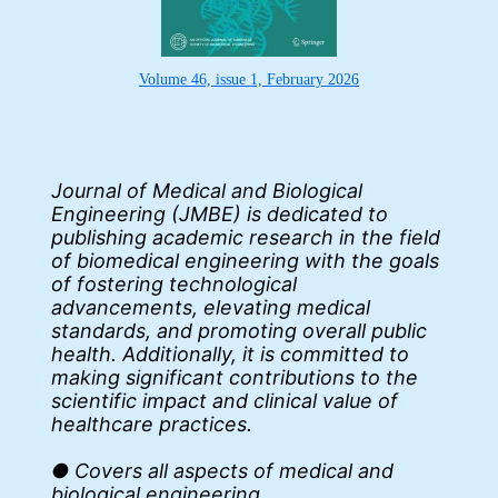
Volume 46, issue 1, February 2026
Journal of Medical and Biological
Engineering (JMBE) is dedicated to
publishing academic research in the field
of biomedical engineering with the goals
of fostering technological
advancements, elevating medical
standards, and promoting overall public
health. Additionally, it is committed to
making significant contributions to the
scientific impact and clinical value of
healthcare practices.
● Covers all aspects of medical and
biological engineering.