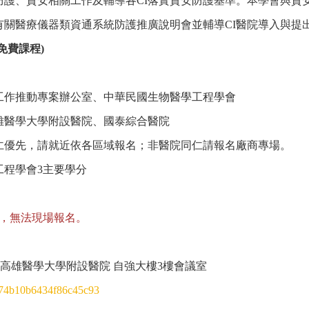
防護、資安相關工作及輔導各CI落實資安防護基準。本學會與資
有關醫療儀器類資通系統防護推廣說明會並輔導CI醫院導入與提
免費課程
)
工作推動專案辦公室、中華民國生物醫學工程學會
雄醫學大學附設醫院、國泰綜合醫院
仁優先，請就近依各區域報名；非醫院同仁請報名廠商專場。
工程學會3主要學分
，無法現場報名。
期四) 高雄醫學大學附設醫院 自強大樓3樓會議室
=274b10b6434f86c45c93