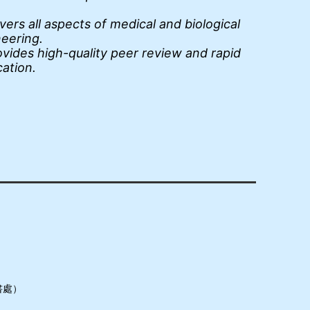
ers all aspects of medical and biological
neering.
vides high-quality peer review and rapid
cation.
書處）