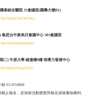
) 國泰綜合醫院 35會議室(國壽大樓B1)
=274b10b643506f387db4
四) 集思台中新烏日會議中心 303會議室
=274b10b6434fabe609b4
(星期二) 中原大學 維澈樓9樓 領導力發展中心
=274b10b64350aa626f12
3-2654846
時截止報名，並保留活動變更與報名資格審核權利。