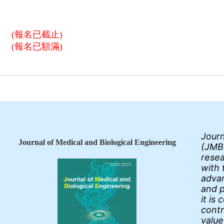
(報名已截止)
(報名已額滿)
Journ
Journal of Medical and Biological Engineering
(JMBE
resea
with 
advan
and p
it is
contr
value