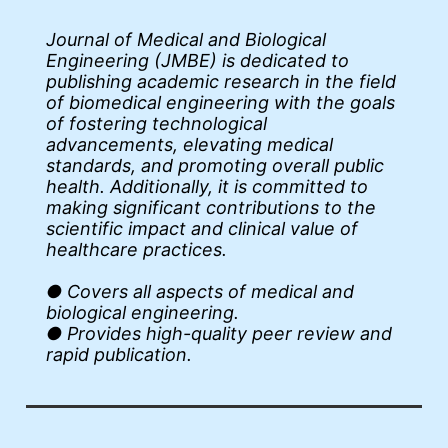
Journal of Medical and Biological
Engineering (JMBE) is dedicated to
publishing academic research in the field
of biomedical engineering with the goals
of fostering technological
advancements, elevating medical
standards, and promoting overall public
health. Additionally, it is committed to
making significant contributions to the
scientific impact and clinical value of
healthcare practices.
● Covers all aspects of medical and
biological engineering.
● Provides high-quality peer review and
rapid publication.