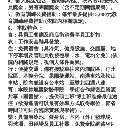
4、個人獎金包含：醫勤獎助金、院內各項優秀人
員獎金，另有團體獎金（含不定期團體聚餐）。
5、教育訓練公費補助：每年最多提供15,000元教
育訓練經費補助 (依院內相關規定)。
6、 本院特色：
食：具員工餐廳及商店街消費享員工折扣。
衣：工作安全鞋具發放。
住：免費宿舍（具冷氣、健身設施、交誼廳、地
下停車場及管理員收發包裹，水、電均全免）(依
院內相關規定，視個人條件而異)。
行：便捷交通，備有接駁車往來內湖院區、汀州
院區、基隆分院、昆陽捷運站、南港車站及松山
車站，院內並設有公車站，至雙北四通八達。
育：本院隸屬國防醫學院，學術合作綿密且資源
共享（圖書館），提供碩士班/博士班進修最佳途
徑（欲深造者可以最有效率方式取得學位，節省
時間並可結合臨床實務與學術）。
樂：具備游泳池、健身房、室內（外）籃球場、
羽球場、田徑場及員工社團，免費全院網路Wi-