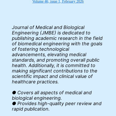
Volume 46, issue 1, February 2026
Journal of Medical and Biological
Engineering (JMBE) is dedicated to
publishing academic research in the field
of biomedical engineering with the goals
of fostering technological
advancements, elevating medical
standards, and promoting overall public
health. Additionally, it is committed to
making significant contributions to the
scientific impact and clinical value of
healthcare practices.
● Covers all aspects of medical and
biological engineering.
● Provides high-quality peer review and
rapid publication.